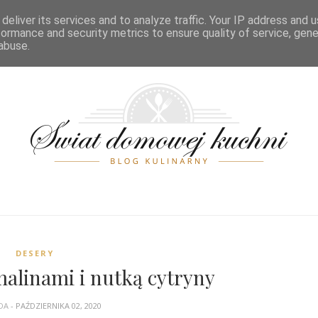
POSIŁKI
ŚWIĘTA
PRZELICZNIKI
SPIS TREŚCI
KONTA
deliver its services and to analyze traffic. Your IP address and 
formance and security metrics to ensure quality of service, gen
abuse.
DESERY
malinami i nutką cytryny
DA
- PAŹDZIERNIKA 02, 2020