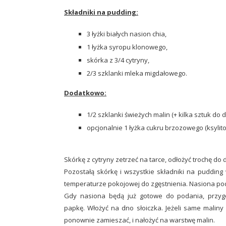
Składniki na pudding:
3 łyżki białych nasion chia,
1 łyżka syropu klonowego,
skórka z 3/4 cytryny,
2/3 szklanki mleka migdałowego.
Dodatkowo:
1/2 szklanki świeżych malin (+ kilka sztuk do d
opcjonalnie 1 łyżka cukru brzozowego (ksylitol
Skórkę z cytryny zetrzeć na tarce, odłożyć trochę do 
Pozostałą skórkę i wszystkie składniki na puddin
temperaturze pokojowej do zgęstnienia. Nasiona pod
Gdy nasiona będą już gotowe do podania, przygo
papkę. Włożyć na dno słoiczka. Jeżeli same maliny
ponownie zamieszać, i nałożyć na warstwę malin.