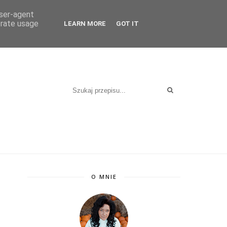
KT
user-agent
erate usage
LEARN MORE
GOT IT
O MNIE