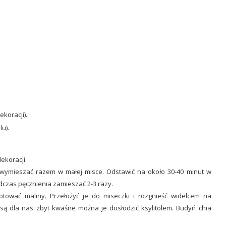
ekoracji).
u).
dekoracji.
g wymieszać razem w małej misce. Odstawić na około 30-40 minut w
czas pęcznienia zamieszać 2-3 razy.
tować maliny. Przełożyć je do miseczki i rozgnieść widelcem na
 są dla nas zbyt kwaśne można je dosłodzić ksylitolem. Budyń chia