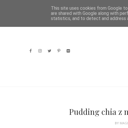
HOME
This site uses cookies from Google to 
are shared with Google along with per
statistics, and to detect and address 
Pudding chia z 
BY
MAG