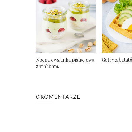
Nocna owsianka pistacjowa
Gofry z batat
z malinam...
0 KOMENTARZE