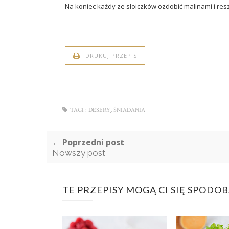
Na koniec każdy ze słoiczków ozdobić malinami i reszt
DRUKUJ PRZEPIS
,
TAGI :
DESERY
ŚNIADANIA
← Poprzedni post
Nowszy post
TE PRZEPISY MOGĄ CI SIĘ SPODO