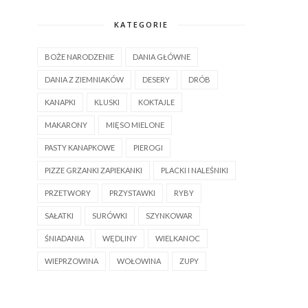
KATEGORIE
BOŻE NARODZENIE
DANIA GŁÓWNE
DANIA Z ZIEMNIAKÓW
DESERY
DRÓB
KANAPKI
KLUSKI
KOKTAJLE
MAKARONY
MIĘSO MIELONE
PASTY KANAPKOWE
PIEROGI
PIZZE GRZANKI ZAPIEKANKI
PLACKI I NALEŚNIKI
PRZETWORY
PRZYSTAWKI
RYBY
SAŁATKI
SURÓWKI
SZYNKOWAR
ŚNIADANIA
WĘDLINY
WIELKANOC
WIEPRZOWINA
WOŁOWINA
ZUPY