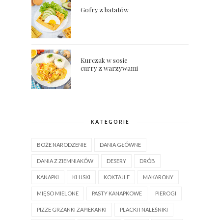
Gofry z batatów
Kurczak w sosie
curry z warzywami
KATEGORIE
BOŻE NARODZENIE
DANIA GŁÓWNE
DANIA Z ZIEMNIAKÓW
DESERY
DRÓB
KANAPKI
KLUSKI
KOKTAJLE
MAKARONY
MIĘSO MIELONE
PASTY KANAPKOWE
PIEROGI
PIZZE GRZANKI ZAPIEKANKI
PLACKI I NALEŚNIKI