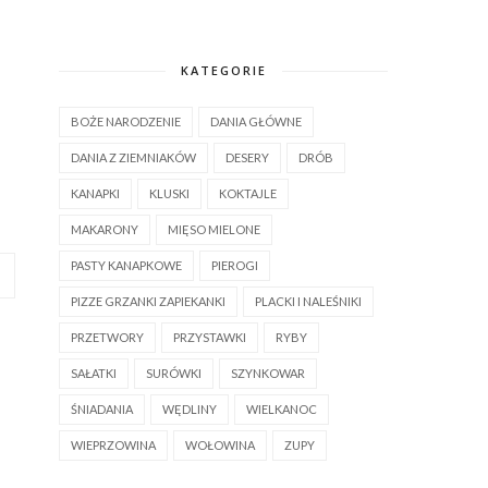
KATEGORIE
BOŻE NARODZENIE
DANIA GŁÓWNE
DANIA Z ZIEMNIAKÓW
DESERY
DRÓB
KANAPKI
KLUSKI
KOKTAJLE
MAKARONY
MIĘSO MIELONE
PASTY KANAPKOWE
PIEROGI
PIZZE GRZANKI ZAPIEKANKI
PLACKI I NALEŚNIKI
PRZETWORY
PRZYSTAWKI
RYBY
SAŁATKI
SURÓWKI
SZYNKOWAR
ŚNIADANIA
WĘDLINY
WIELKANOC
WIEPRZOWINA
WOŁOWINA
ZUPY