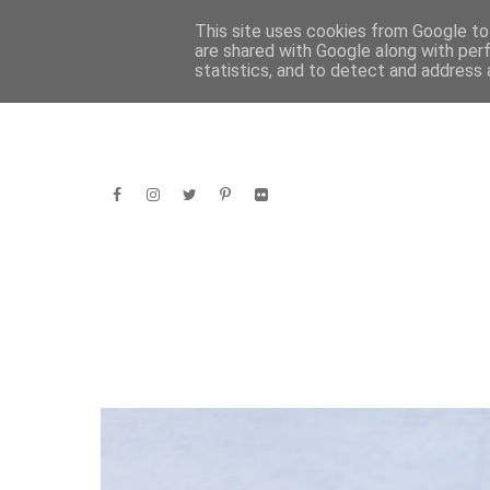
HOME
This site uses cookies from Google to 
are shared with Google along with per
statistics, and to detect and address 