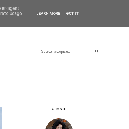
KT
user-agent
erate usage
LEARN MORE
GOT IT
O MNIE