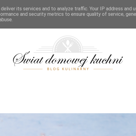
POSIŁKI
ŚWIĘTA
PRZELICZNIKI
SPIS TREŚCI
KONTA
deliver its services and to analyze traffic. Your IP address and 
formance and security metrics to ensure quality of service, gen
abuse.