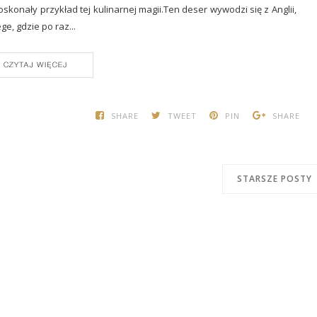
oskonały przykład tej kulinarnej magii.Ten deser wywodzi się z Anglii,
e, gdzie po raz...
ONTINUE READING
SHARE
TWEET
PIN
SHARE
STARSZE POSTY