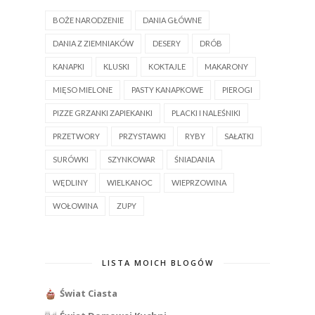
BOŻE NARODZENIE
DANIA GŁÓWNE
DANIA Z ZIEMNIAKÓW
DESERY
DRÓB
KANAPKI
KLUSKI
KOKTAJLE
MAKARONY
MIĘSO MIELONE
PASTY KANAPKOWE
PIEROGI
PIZZE GRZANKI ZAPIEKANKI
PLACKI I NALEŚNIKI
PRZETWORY
PRZYSTAWKI
RYBY
SAŁATKI
SURÓWKI
SZYNKOWAR
ŚNIADANIA
WĘDLINY
WIELKANOC
WIEPRZOWINA
WOŁOWINA
ZUPY
LISTA MOICH BLOGÓW
Świat Ciasta