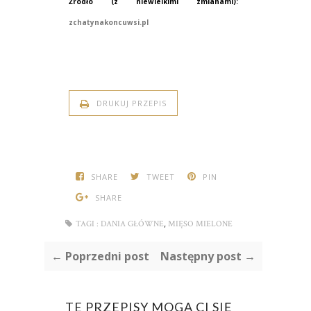
Źródło (z niewielkimi zmianami):
zchatynakoncuwsi.pl
DRUKUJ PRZEPIS
SHARE
TWEET
PIN
SHARE
,
TAGI :
DANIA GŁÓWNE
MIĘSO MIELONE
← Poprzedni post
Następny post →
TE PRZEPISY MOGĄ CI SIĘ