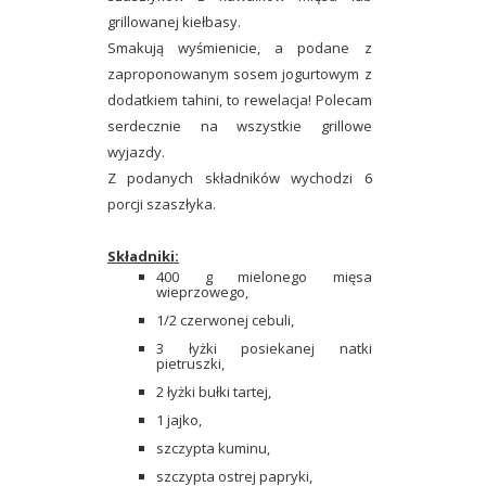
grillowanej kiełbasy.
Smakują wyśmienicie, a podane z
zaproponowanym sosem jogurtowym z
dodatkiem tahini, to rewelacja! Polecam
serdecznie na wszystkie grillowe
wyjazdy.
Z podanych składników wychodzi 6
porcji szaszłyka.
Składniki:
400 g mielonego mięsa
wieprzowego,
1/2 czerwonej cebuli,
3 łyżki posiekanej natki
pietruszki,
2 łyżki bułki tartej,
1 jajko,
szczypta kuminu,
szczypta ostrej papryki,