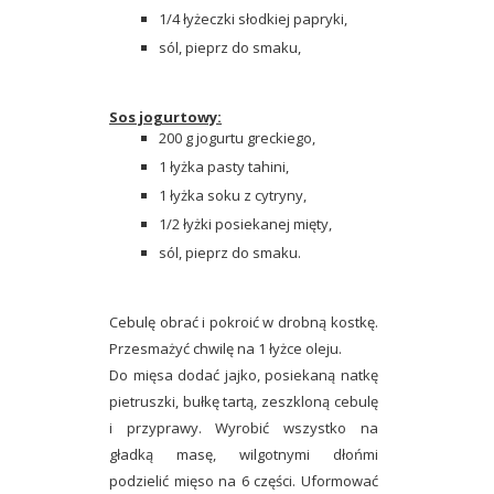
1/4 łyżeczki słodkiej papryki,
sól, pieprz do smaku,
Sos jogurtowy:
200 g jogurtu greckiego,
1 łyżka pasty tahini,
1 łyżka soku z cytryny,
1/2 łyżki posiekanej mięty,
sól, pieprz do smaku.
Cebulę obrać i pokroić w drobną kostkę.
Przesmażyć chwilę na 1 łyżce oleju.
Do mięsa dodać jajko, posiekaną natkę
pietruszki, bułkę tartą, zeszkloną cebulę
i przyprawy. Wyrobić wszystko na
gładką masę, wilgotnymi dłońmi
podzielić mięso na 6 części. Uformować