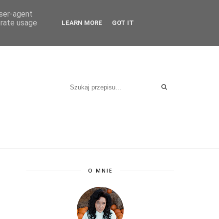
KT
user-agent
erate usage
LEARN MORE
GOT IT
O MNIE