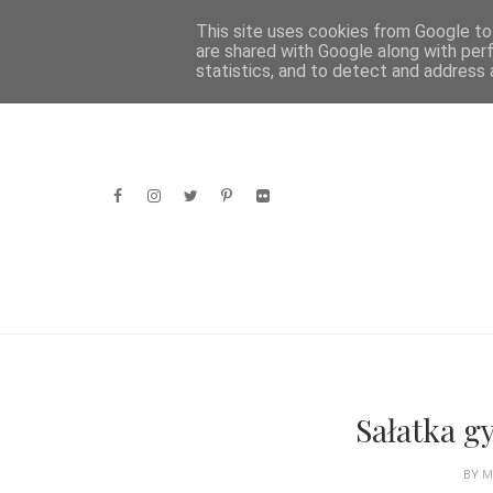
HOME
This site uses cookies from Google to 
are shared with Google along with per
statistics, and to detect and address 
Sałatka 
BY
M