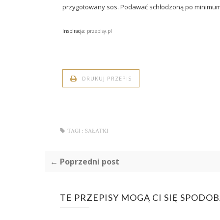
przygotowany sos. Podawać schłodzoną po minimum 
Inspiracja:
przepisy.pl
DRUKUJ PRZEPIS
TAGI :
SAŁATKI
← Poprzedni post
TE PRZEPISY MOGĄ CI SIĘ SPODO