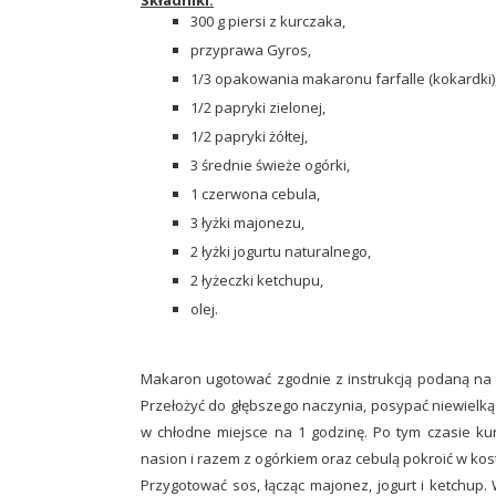
300 g piersi z kurczaka,
przyprawa Gyros,
1/3 opakowania makaronu farfalle (kokardki)
1/2 papryki zielonej,
1/2 papryki żółtej,
3 średnie świeże ogórki,
1 czerwona cebula,
3 łyżki majonezu,
2 łyżki jogurtu naturalnego,
2 łyżeczki ketchupu,
olej.
Makaron ugotować zgodnie z instrukcją podaną na o
Przełożyć do głębszego naczynia, posypać niewielką i
w chłodne miejsce na 1 godzinę. Po tym czasie kur
nasion i razem z ogórkiem oraz cebulą pokroić w kos
Przygotować sos, łącząc majonez, jogurt i ketchup