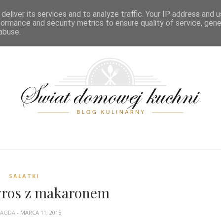
POSIŁKI
ŚWIĘTA
PRZELICZNIKI
SPIS TREŚCI
KONTA
deliver its services and to analyze traffic. Your IP address and 
formance and security metrics to ensure quality of service, gen
abuse.
SAŁATKI
gyros z makaronem
AGDA
- MARCA 11, 2015