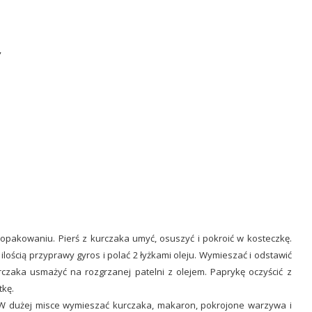
,
pakowaniu. Pierś z kurczaka umyć, osuszyć i pokroić w kosteczkę.
lością przyprawy gyros i polać 2 łyżkami oleju. Wymieszać i odstawić
czaka usmażyć na rozgrzanej patelni z olejem. Paprykę oczyścić z
tkę.
. W dużej misce wymieszać kurczaka, makaron, pokrojone warzywa i