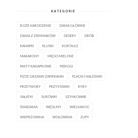
KATEGORIE
BOŻE NARODZENIE
DANIA GŁÓWNE
DANIA Z ZIEMNIAKÓW
DESERY
DRÓB
KANAPKI
KLUSKI
KOKTAJLE
MAKARONY
MIĘSO MIELONE
PASTY KANAPKOWE
PIEROGI
PIZZE GRZANKI ZAPIEKANKI
PLACKI I NALEŚNIKI
PRZETWORY
PRZYSTAWKI
RYBY
SAŁATKI
SURÓWKI
SZYNKOWAR
ŚNIADANIA
WĘDLINY
WIELKANOC
WIEPRZOWINA
WOŁOWINA
ZUPY