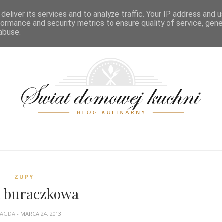
POSIŁKI
ŚWIĘTA
PRZELICZNIKI
SPIS TREŚCI
KONTA
deliver its services and to analyze traffic. Your IP address and 
formance and security metrics to ensure quality of service, gen
abuse.
ZUPY
 buraczkowa
AGDA
- MARCA 24, 2013