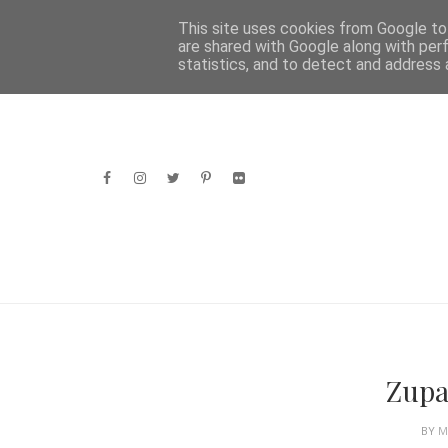
HOME
This site uses cookies from Google to 
are shared with Google along with per
statistics, and to detect and address 
Zupa
BY
M