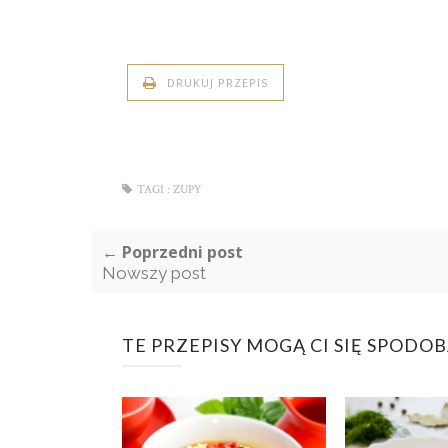
DRUKUJ PRZEPIS
TAGI :
ZUPY
← Poprzedni post
Nowszy post
TE PRZEPISY MOGĄ CI SIĘ SPODO