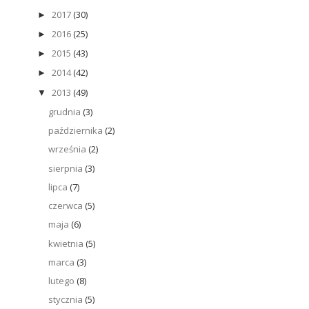
2017
(30)
►
2016
(25)
►
2015
(43)
►
2014
(42)
►
2013
(49)
▼
grudnia
(3)
października
(2)
września
(2)
sierpnia
(3)
lipca
(7)
czerwca
(5)
maja
(6)
kwietnia
(5)
marca
(3)
lutego
(8)
stycznia
(5)