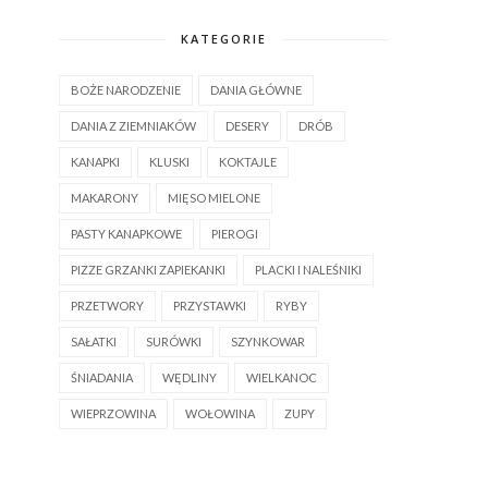
KATEGORIE
BOŻE NARODZENIE
DANIA GŁÓWNE
DANIA Z ZIEMNIAKÓW
DESERY
DRÓB
KANAPKI
KLUSKI
KOKTAJLE
MAKARONY
MIĘSO MIELONE
PASTY KANAPKOWE
PIEROGI
PIZZE GRZANKI ZAPIEKANKI
PLACKI I NALEŚNIKI
PRZETWORY
PRZYSTAWKI
RYBY
SAŁATKI
SURÓWKI
SZYNKOWAR
ŚNIADANIA
WĘDLINY
WIELKANOC
WIEPRZOWINA
WOŁOWINA
ZUPY