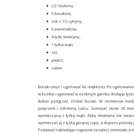
2,5 l bulionu,
5 buraków,
sok z 1/2 cytryny,
6 ziemniaków,
4 łyżki śmietany,
1 łyżka mąki,
sól,
pieprz,
cukier.
Buraki umyć i ugotować do miękkości. Po ugotowaniu 
w kostkę i ugotować w osobnym garnku dodając łyżec
Bulion podgrzać. Dodać buraki. W momencie kiedy
pieprzem i odrobiną cukru. Gotować około 30 mi
wymieszaną z łyżką mąki. Żeby śmietana nie zwarz
wymieszać ją z łyżką gorącej zupy, a dopiero później 
Podawać nakładając najpierw na talerz ziemniaki a 