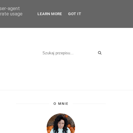
KT
user-agent
erate usage
LEARN MORE
GOT IT
O MNIE