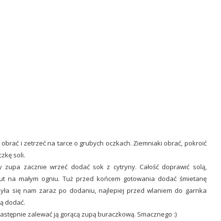
obrać i zetrzeć na tarce o grubych oczkach. Ziemniaki obrać, pokroić
zkę soli.
 zupa zacznie wrzeć dodać sok z cytryny. Całość doprawić solą,
nut na małym ogniu. Tuż przed końcem gotowania dodać śmietanę
yła się nam zaraz po dodaniu, najlepiej przed wlaniem do garnka
ją dodać.
następnie zalewać ją gorącą zupą buraczkową. Smacznego :)