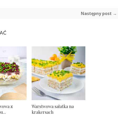
Następny post →
BAĆ
twowa z
Warstwowa sałatka na
u...
krakersach