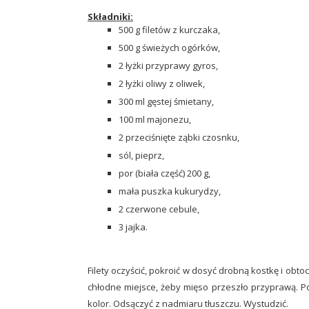
Składniki:
500 g filetów z kurczaka,
500 g świeżych ogórków,
2 łyżki przyprawy gyros,
2 łyżki oliwy z oliwek,
300 ml gęstej śmietany,
100 ml majonezu,
2 przeciśnięte ząbki czosnku,
sól, pieprz,
por (biała część) 200 g,
mała puszka kukurydzy,
2 czerwone cebule,
3 jajka.
Filety oczyścić, pokroić w dosyć drobną kostkę i obt
chłodne miejsce, żeby mięso przeszło przyprawą. P
kolor. Odsączyć z nadmiaru tłuszczu. Wystudzić.