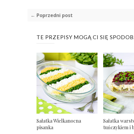
← Poprzedni post
TE PRZEPISY MOGĄ CI SIĘ SPODO
Sałatka Wielkanocna
Sałatka wars
pisanka
tuńczykiem i b