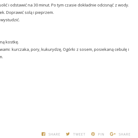
solić i odstawić na 30 minut. Po tym czasie dokładnie odcisnąć z wody.
ek. Doprawić solą i pieprzem.
 wystudzić.
ną kostkę.
twami: kurczaka, pory, kukurydzę, Ogórki z sosem, posiekaną cebulę i
m.
SHARE
TWEET
PIN
SHARE