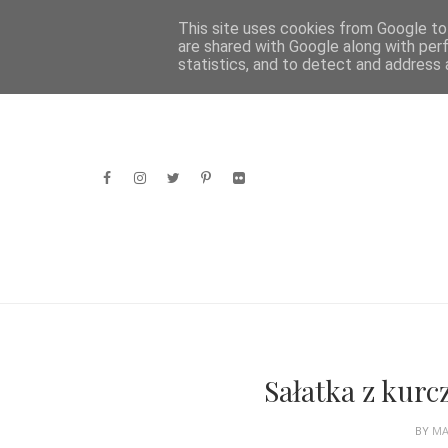
HOME
This site uses cookies from Google to 
are shared with Google along with per
statistics, and to detect and address 
Sałatka z kurc
BY
M