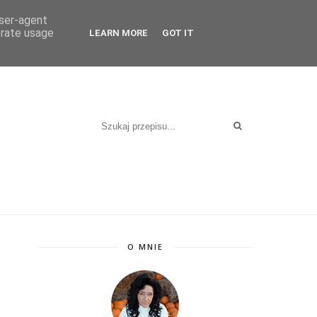
KT
user-agent
erate usage
LEARN MORE
GOT IT
O MNIE