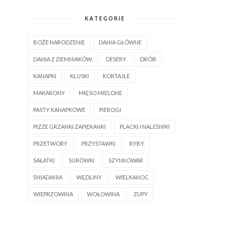
KATEGORIE
BOŻE NARODZENIE
DANIA GŁÓWNE
DANIA Z ZIEMNIAKÓW
DESERY
DRÓB
KANAPKI
KLUSKI
KOKTAJLE
MAKARONY
MIĘSO MIELONE
PASTY KANAPKOWE
PIEROGI
PIZZE GRZANKI ZAPIEKANKI
PLACKI I NALEŚNIKI
PRZETWORY
PRZYSTAWKI
RYBY
SAŁATKI
SURÓWKI
SZYNKOWAR
ŚNIADANIA
WĘDLINY
WIELKANOC
WIEPRZOWINA
WOŁOWINA
ZUPY