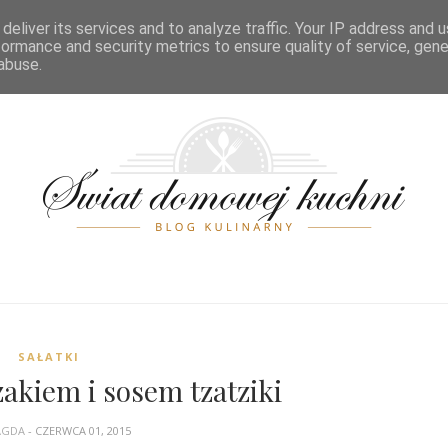
POSIŁKI
ŚWIĘTA
PRZELICZNIKI
SPIS TREŚCI
KONTA
deliver its services and to analyze traffic. Your IP address and 
formance and security metrics to ensure quality of service, gen
abuse.
SAŁATKI
zakiem i sosem tzatziki
AGDA
- CZERWCA 01, 2015