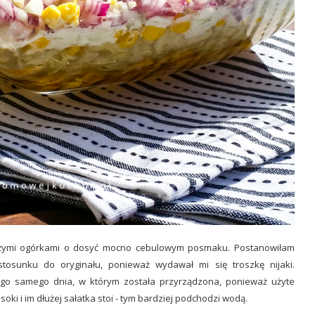
wieżymi ogórkami o dosyć mocno cebulowym posmaku. Postanowiłam
stosunku do oryginału, ponieważ wydawał mi się troszkę nijaki.
ego samego dnia, w którym została przyrządzona, ponieważ użyte
soki i im dłużej sałatka stoi - tym bardziej podchodzi wodą.