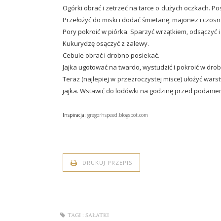
Ogórki obrać i zetrzeć na tarce o dużych oczkach. Po
Przełożyć do miski i dodać śmietanę, majonez i czosn
Pory pokroić w piórka. Sparzyć wrzątkiem, odsączyć i
Kukurydzę osączyć z zalewy.
Cebule obrać i drobno posiekać.
Jajka ugotować na twardo, wystudzić i pokroić w drob
Teraz (najlepiej w przezroczystej misce) ułożyć wars
jajka. Wstawić do lodówki na godzinę przed podanie
Inspiracja:
gregorhspeed.blogspot.com
DRUKUJ PRZEPIS
TAGI :
SAŁATKI