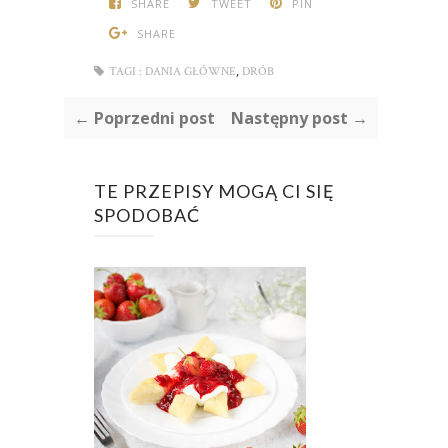
SHARE
TWEET
PIN
SHARE
,
TAGI :
DANIA GŁÓWNE
DRÓB
← Poprzedni post
Następny post →
TE PRZEPISY MOGĄ CI SIĘ
SPODOBAĆ