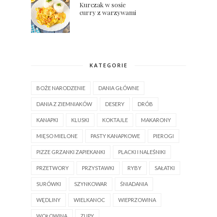
Kurczak w sosie
curry z warzywami
KATEGORIE
BOŻE NARODZENIE
DANIA GŁÓWNE
DANIA Z ZIEMNIAKÓW
DESERY
DRÓB
KANAPKI
KLUSKI
KOKTAJLE
MAKARONY
MIĘSO MIELONE
PASTY KANAPKOWE
PIEROGI
PIZZE GRZANKI ZAPIEKANKI
PLACKI I NALEŚNIKI
PRZETWORY
PRZYSTAWKI
RYBY
SAŁATKI
SURÓWKI
SZYNKOWAR
ŚNIADANIA
WĘDLINY
WIELKANOC
WIEPRZOWINA
WOŁOWINA
ZUPY