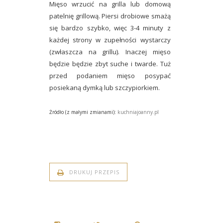
Mięso wrzucić na grilla lub domową
patelnię grillową. Piersi drobiowe smażą
się bardzo szybko, więc 3-4 minuty z
każdej strony w zupełności wystarczy
(zwłaszcza na grillu). Inaczej mięso
będzie będzie zbyt suche i twarde. Tuż
przed podaniem mięso posypać
posiekaną dymką lub szczypiorkiem.
Żródło (z małymi zmianami):
kuchniajoanny.pl
DRUKUJ PRZEPIS