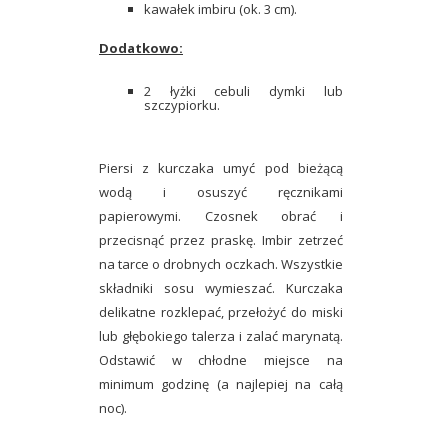
kawałek imbiru (ok. 3 cm).
Dodatkowo:
2 łyżki cebuli dymki lub
szczypiorku.
Piersi z kurczaka umyć pod bieżącą
wodą i osuszyć ręcznikami
papierowymi. Czosnek obrać i
przecisnąć przez praskę. Imbir zetrzeć
na tarce o drobnych oczkach. Wszystkie
składniki sosu wymieszać. Kurczaka
delikatne rozklepać, przełożyć do miski
lub głębokiego talerza i zalać marynatą.
Odstawić w chłodne miejsce na
minimum godzinę (a najlepiej na całą
noc).