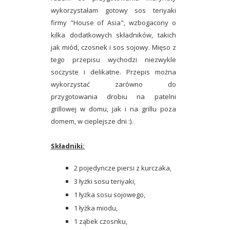
wykorzystałam gotowy sos teriyaki
firmy "House of Asia", wzbogacony o
kilka dodatkowych składników, takich
jak miód, czosnek i sos sojowy. Mięso z
tego przepisu wychodzi niezwykle
soczyste i delikatne. Przepis można
wykorzystać zarówno do
przygotowania drobiu na patelni
grillowej w domu, jak i na grillu poza
domem, w cieplejsze dni :).
Składniki:
2 pojedyncze piersi z kurczaka,
3 łyżki sosu teriyaki,
1 łyżka sosu sojowego,
1 łyżka miodu,
1 ząbek czosnku,