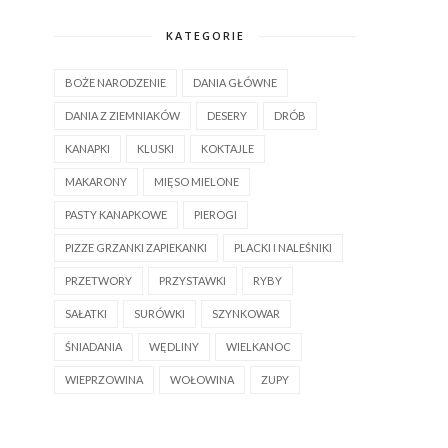
KATEGORIE
BOŻE NARODZENIE
DANIA GŁÓWNE
DANIA Z ZIEMNIAKÓW
DESERY
DRÓB
KANAPKI
KLUSKI
KOKTAJLE
MAKARONY
MIĘSO MIELONE
PASTY KANAPKOWE
PIEROGI
PIZZE GRZANKI ZAPIEKANKI
PLACKI I NALEŚNIKI
PRZETWORY
PRZYSTAWKI
RYBY
SAŁATKI
SURÓWKI
SZYNKOWAR
ŚNIADANIA
WĘDLINY
WIELKANOC
WIEPRZOWINA
WOŁOWINA
ZUPY