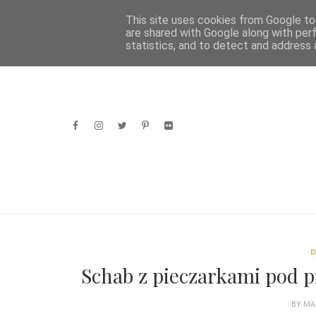
HOME
This site uses cookies from Google to 
are shared with Google along with per
statistics, and to detect and address 
Schab z pieczarkami pod p
BY
MA