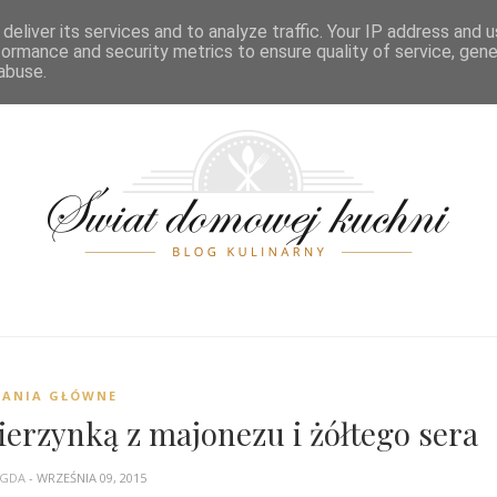
POSIŁKI
ŚWIĘTA
PRZELICZNIKI
SPIS TREŚCI
KONTA
deliver its services and to analyze traffic. Your IP address and 
formance and security metrics to ensure quality of service, gen
abuse.
DANIA GŁÓWNE
ierzynką z majonezu i żółtego sera
GDA
- WRZEŚNIA 09, 2015