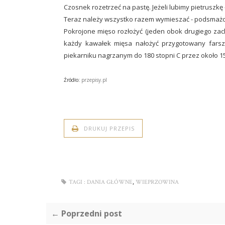
Czosnek rozetrzeć na pastę. Jeżeli lubimy pietruszkę 
Teraz należy wszystko razem wymieszać - podsmażone
Pokrojone mięso rozłożyć (jeden obok drugiego zac
każdy kawałek mięsa nałożyć przygotowany farsz
piekarniku nagrzanym do 180 stopni C przez około 1
Źródło:
przepisy.pl
DRUKUJ PRZEPIS
,
TAGI :
DANIA GŁÓWNE
WIEPRZOWINA
← Poprzedni post