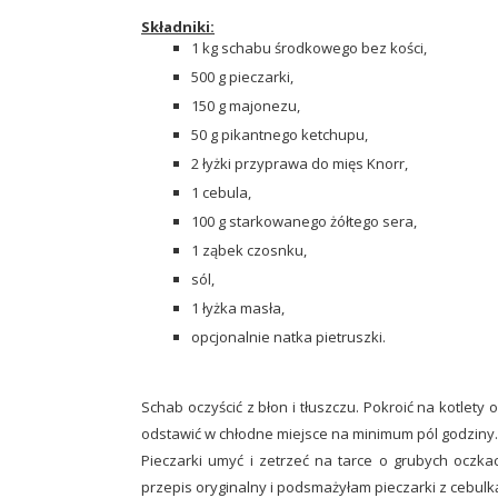
Składniki:
1 kg schabu środkowego bez kości,
500 g pieczarki,
150 g majonezu,
50 g pikantnego ketchupu,
2 łyżki przyprawa do mięs Knorr,
1 cebula,
100 g starkowanego żółtego sera,
1 ząbek czosnku,
sól,
1 łyżka masła,
opcjonalnie natka pietruszki.
Schab oczyścić z błon i tłuszczu. Pokroić na kotlety
odstawić w chłodne miejsce na minimum pól godziny.
Pieczarki umyć i zetrzeć na tarce o grubych oczka
przepis oryginalny i podsmażyłam pieczarki z cebulk