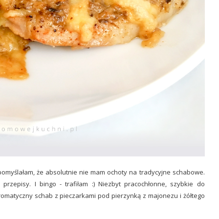
i pomyślałam, że absolutnie nie mam ochoty na tradycyjne schabowe.
rzepisy. I bingo - trafiłam :) Niezbyt pracochłonne, szybkie do
 aromatyczny schab z pieczarkami pod pierzynką z majonezu i żółtego