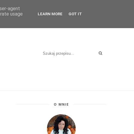
KT
user-agent
erate usage
LEARN MORE
GOT IT
O MNIE