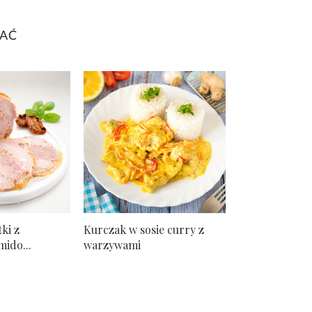
BAĆ
ki z
Kurczak w sosie curry z
ido...
warzywami