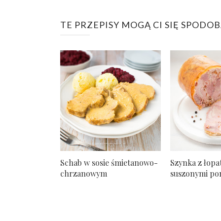
TE PRZEPISY MOGĄ CI SIĘ SPODO
Schab w sosie śmietanowo-
Szynka z łopat
chrzanowym
suszonymi pom