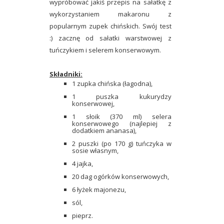
wypróbować jakiś przepis na sałatkę z
wykorzystaniem makaronu z
popularnym zupek chińskich. Swój test
:) zacznę od sałatki warstwowej z
tuńczykiem i selerem konserwowym.
Składniki:
1 zupka chińska (łagodna),
1 puszka kukurydzy
konserwowej,
1 słoik (370 ml) selera
konserwowego (najlepiej z
dodatkiem ananasa),
2 puszki (po 170 g) tuńczyka w
sosie własnym,
4 jajka,
20 dag ogórków konserwowych,
6 łyżek majonezu,
sól,
pieprz.