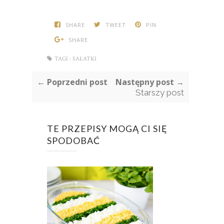
SHARE
TWEET
PIN
SHARE
TAGI :
SAŁATKI
← Poprzedni post
Następny post →
Starszy post
TE PRZEPISY MOGĄ CI SIĘ
SPODOBAĆ