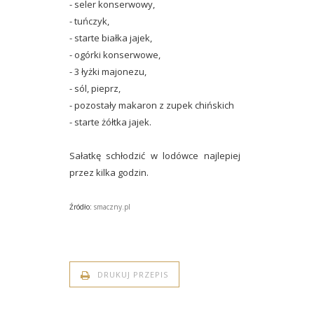
- seler konserwowy,
- tuńczyk,
- starte białka jajek,
- ogórki konserwowe,
- 3 łyżki majonezu,
- sól, pieprz,
- pozostały makaron z zupek chińskich
- starte żółtka jajek.
Sałatkę schłodzić w lodówce najlepiej
przez kilka godzin.
Źródło:
smaczny.pl
DRUKUJ PRZEPIS