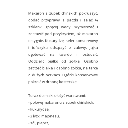
Makaron z zupek chińskich pokruszyć,
dodać przyprawy z paczki i zalać ¾
szklanki gorącej wody. Wymieszać i
zostawić pod przykryciem, aż makaron
ostygnie. Kukurydzę, seler konserwowy
i tuńczyka odsączyć z zalewy. Jajka
ugotować na twardo i ostudzić.
Oddzielić białko od żółtka. Osobno
zetrzeć białka i osobno żółtka, na tarce
o dużych oczkach. Ogórki konserwowe
pokroić w drobną kosteczkę.
Teraz do miski ułożyć warstwami:
- połowę makaronu z zupek chińskich,
- kukurydzę,
- 3 łyżki majonezu,
- sól, pieprz,