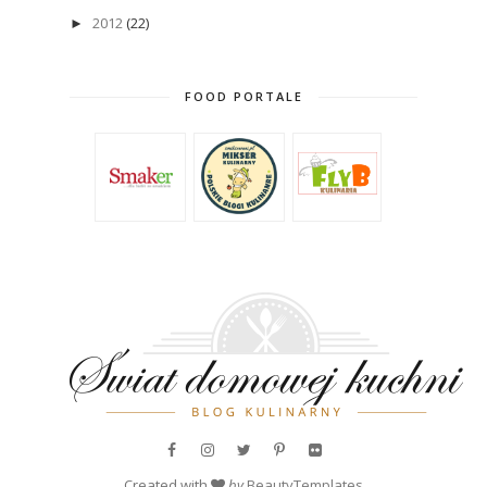
2012
(22)
►
FOOD PORTALE
Created with
by
BeautyTemplates