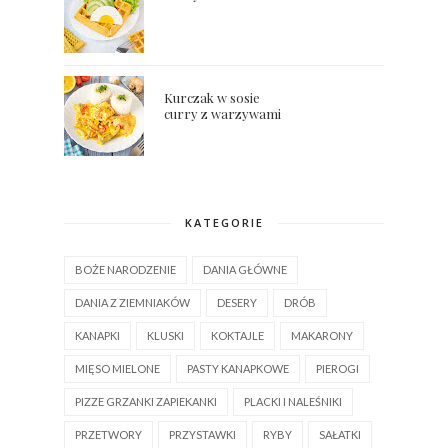
Kurczak w sosie
curry z warzywami
KATEGORIE
BOŻE NARODZENIE
DANIA GŁÓWNE
DANIA Z ZIEMNIAKÓW
DESERY
DRÓB
KANAPKI
KLUSKI
KOKTAJLE
MAKARONY
MIĘSO MIELONE
PASTY KANAPKOWE
PIEROGI
PIZZE GRZANKI ZAPIEKANKI
PLACKI I NALEŚNIKI
PRZETWORY
PRZYSTAWKI
RYBY
SAŁATKI